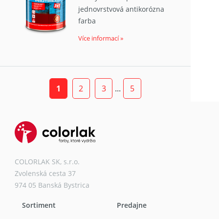
jednovrstvová antikorózna
farba
Více informací »
1
2
3
...
5
COLORLAK SK, s.r.o.
Zvolenská cesta 37
974 05 Banská Bystrica
Sortiment
Predajne