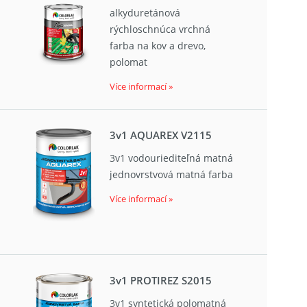
alkyduretánová
rýchloschnúca vrchná
farba na kov a drevo,
polomat
Více informací »
3v1 AQUAREX V2115
3v1 vodouriediteľná matná
jednovrstvová matná farba
Více informací »
3v1 PROTIREZ S2015
3v1 syntetická polomatná