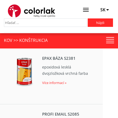
SK
Otevřít
menu
KOV >> KONŠTRUKCIA
EPAX BÁZA S2381
epoxidová lesklá
dvojzložková vrchná farba
Více informací »
PROFI EMAIL S2085