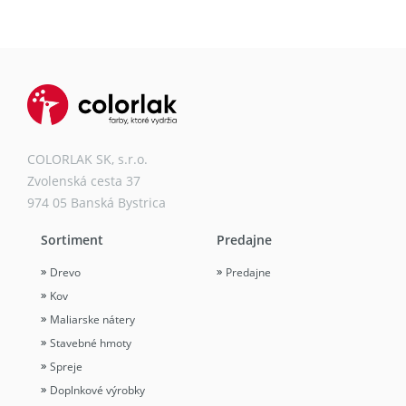
COLORLAK SK, s.r.o.
Zvolenská cesta 37
974 05 Banská Bystrica
Sortiment
Predajne
Drevo
Predajne
Kov
Maliarske nátery
Stavebné hmoty
Spreje
Doplnkové výrobky