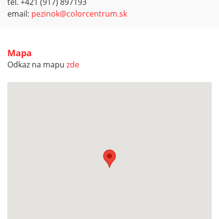
tel. +421 (917) 897193
email:
pezinok@colorcentrum.sk
Mapa
Odkaz na mapu
zde