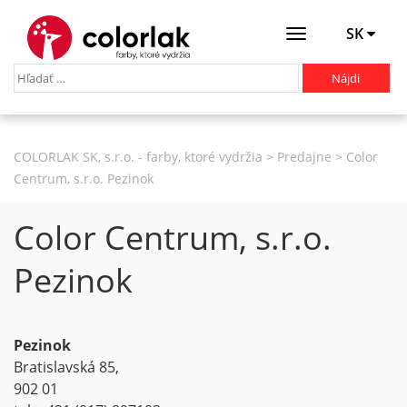
SK
Otevřít
menu
COLORLAK SK, s.r.o. - farby, ktoré vydržia
>
Predajne
>
Color
Centrum, s.r.o. Pezinok
Color Centrum, s.r.o.
Pezinok
Pezinok
Bratislavská 85,
902 01