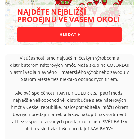
NAJDĚTE NEJBLIŽŠÍ
PRODEJNU VE VAŠEM OKOLÍ
HLEDAT
V súčasnosti sme najväčším českým výrobcom a
distribútorom náterových hmôt. Naša skupina COLORLAK
vlastní vedľa hlavného – materského výrobného závodu v
Starom Měste tiež niekoľko obchodných firiem.
Akciová spoločnosť
PANTER COLOR a.s.
patrí medzi
najväčšie veľkoobchodné
distribučné siete náterových
hmôt v Českej republike. Malospotrebitelia
môžu okrem
bežných predajní farieb a lakov, nakúpiť náš sortiment
taktiež v špecializovaných predajniach sietí
SVĚT BAREV
alebo v sieti vlastných predajní AAA BARVY.