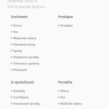
Zvolenská cesta 37
974 05 Banská Bystrica
Sortiment
Predajne
Drevo
Predajne
Kov
Maliarske nátery
Stavebné hmoty
Spreje
Doplnkové výrobky
Tónovacie systémy
Priemysel
O spoločnosti
Poradňa
Kontakty
Dřevo
Certifikácia
Kov
Atestované výrobky
Malířské nátěry