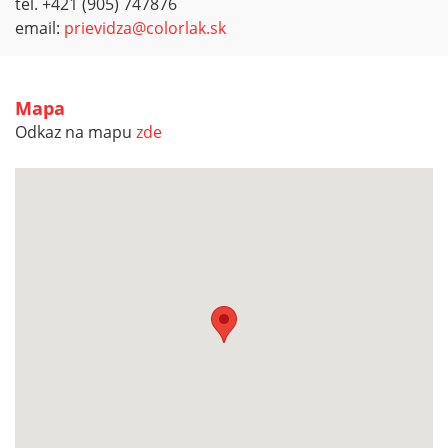
tel. +421 (905) 747876
email:
prievidza@colorlak.sk
Mapa
Odkaz na mapu
zde