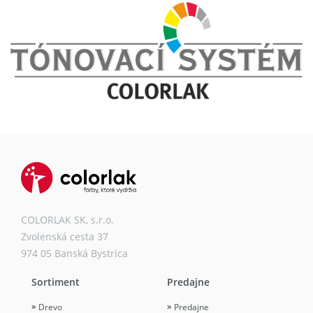
COLORLAK SK, s.r.o.
Zvolenská cesta 37
974 05 Banská Bystrica
Sortiment
Predajne
Drevo
Predajne