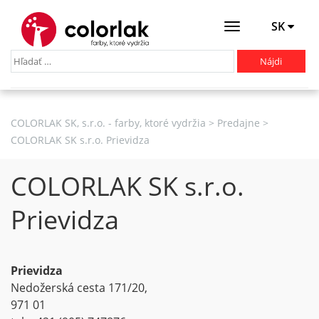
SK
Otevřít
menu
COLORLAK SK, s.r.o. - farby, ktoré vydržia
>
Predajne
>
COLORLAK SK s.r.o. Prievidza
COLORLAK SK s.r.o.
Prievidza
Prievidza
Nedožerská cesta 171/20,
971 01