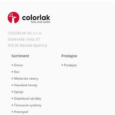
COLORLAK SK, s.r.o.
Zvolenská cesta 37
974 05 Banská Bystrica
Sortiment
Predajne
Drevo
Predajne
Kov
Maliarske nátery
Stavebné hmoty
Spreje
Doplnkové výrobky
Tónovacie systémy
Priemysel