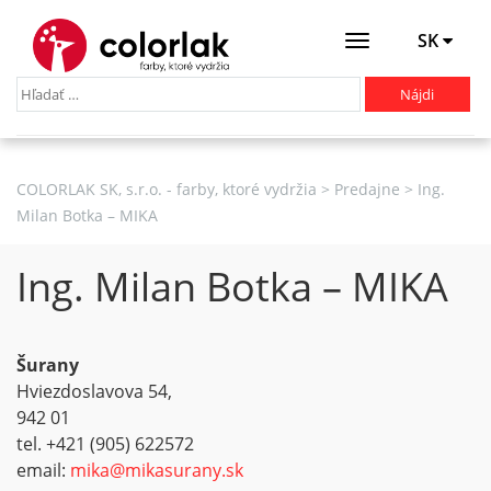
SK
Otevřít
menu
COLORLAK SK, s.r.o. - farby, ktoré vydržia
>
Predajne
>
Ing.
Milan Botka – MIKA
Ing. Milan Botka – MIKA
Šurany
Hviezdoslavova 54,
942 01
tel. +421 (905) 622572
email:
mika@mikasurany.sk