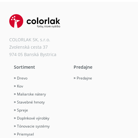
COLORLAK SK, s.r.o.
Zvolenská cesta 37
974 05 Banská Bystrica
Sortiment
Predajne
Drevo
Predajne
Kov
Maliarske nátery
Stavebné hmoty
Spreje
Doplnkové výrobky
Tónovacie systémy
Priemysel