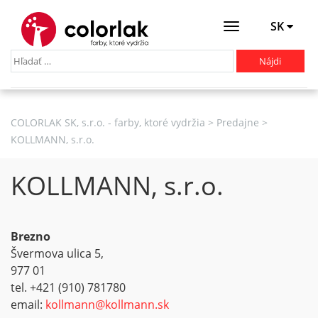
SK
Otevřít
menu
COLORLAK SK, s.r.o. - farby, ktoré vydržia
>
Predajne
>
KOLLMANN, s.r.o.
KOLLMANN, s.r.o.
Brezno
Švermova ulica 5,
977 01
tel. +421 (910) 781780
email:
kollmann@kollmann.sk