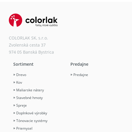
COLORLAK SK, s.r.o.
Zvolenská cesta 37
974 05 Banská Bystrica
Sortiment
Predajne
Drevo
Predajne
Kov
Maliarske nátery
Stavebné hmoty
Spreje
Doplnkové výrobky
Tónovacie systémy
Priemysel