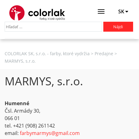
SK
Otevřít
menu
COLORLAK SK, s.r.o. - farby, ktoré vydržia
>
Predajne
>
MARMYS, s.r.o.
MARMYS, s.r.o.
Humenné
Čsl. Armády 30,
066 01
tel. +421 (908) 261142
email:
farbymarmys@gmail.com