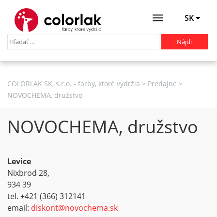
SK
Otevřít
menu
COLORLAK SK, s.r.o. - farby, ktoré vydržia
>
Predajne
>
NOVOCHEMA, družstvo
NOVOCHEMA, družstvo
Levice
Nixbrod 28,
934 39
tel. +421 (366) 312141
email:
diskont@novochema.sk