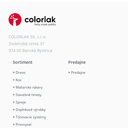
COLORLAK SK, s.r.o.
Zvolenská cesta 37
974 05 Banská Bystrica
Sortiment
Predajne
Drevo
Predajne
Kov
Maliarske nátery
Stavebné hmoty
Spreje
Doplnkové výrobky
Tónovacie systémy
Priemysel