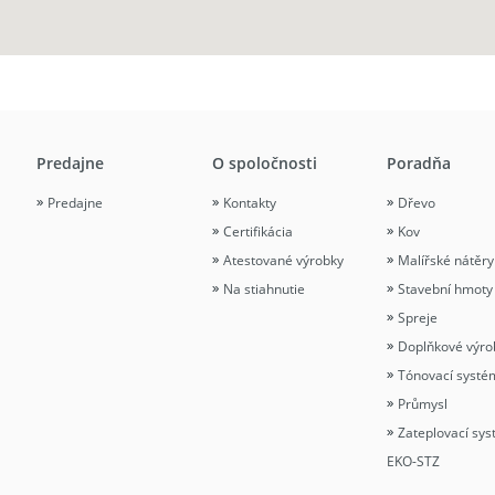
Predajne
O spoločnosti
Poradňa
Predajne
Kontakty
Dřevo
Certifikácia
Kov
Atestované výrobky
Malířské nátěry
Na stiahnutie
Stavební hmoty
Spreje
Doplňkové výro
Tónovací systé
Průmysl
Zateplovací sy
EKO-STZ