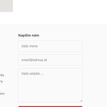
Napište nám
bky
my
stém