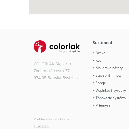
Sortiment
Drevo
Kov
COLORLAK SK, s.r.o.
Maliarske nátery
Zvolenská cesta 37
Stavebné hmoty
974 05 Banská Bystrica
Spreje
Doplnkové výrobky
Tónovacie systémy
Priemysel
Prehlásenie o ochrane
súkromia