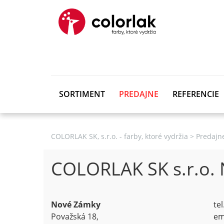
SORTIMENT
PREDAJNE
REFERENCIE
COLORLAK SK, s.r.o. - farby, ktoré vydržia
>
Predajn
COLORLAK SK s.r.o.
Nové Zámky
te
Považská 18,
em