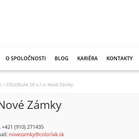
O SPOLOČNOSTI
BLOG
KARIÉRA
KONTAKTY
e
>
COLORLAK SK s.r.o. Nové Zámky
 Nové Zámky
l. +421 (910) 271435
ail:
novezamky@colorlak.sk