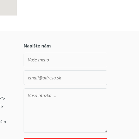
Napište nám
bky
my
stém