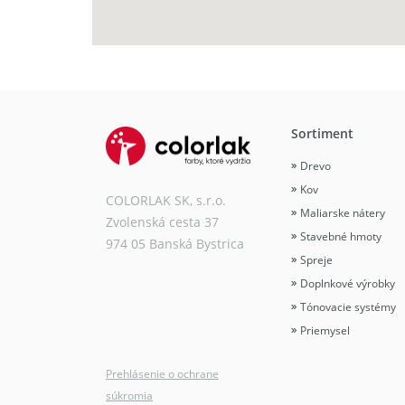
Sortiment
Drevo
Kov
COLORLAK SK, s.r.o.
Maliarske nátery
Zvolenská cesta 37
Stavebné hmoty
974 05 Banská Bystrica
Spreje
Doplnkové výrobky
Tónovacie systémy
Priemysel
Prehlásenie o ochrane
súkromia