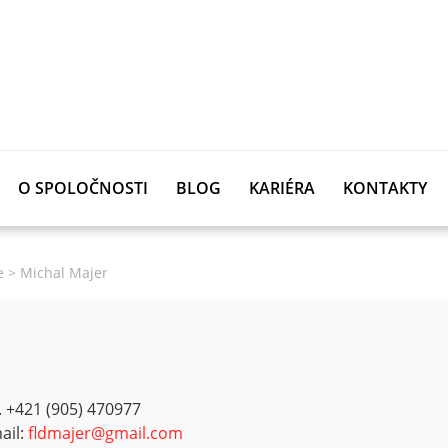
O SPOLOČNOSTI
BLOG
KARIÉRA
KONTAKTY
e
>
Michal Majer
l. +421 (905) 470977
ail:
fldmajer@gmail.com