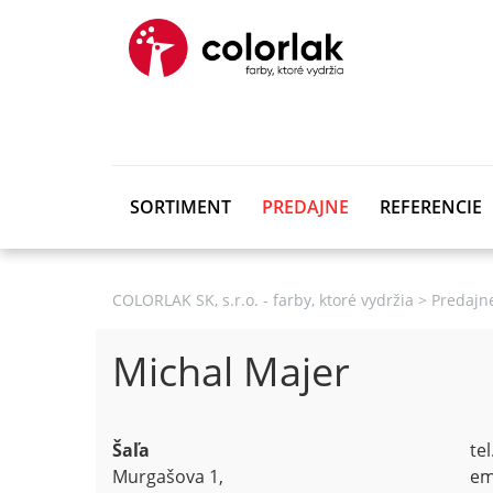
SORTIMENT
PREDAJNE
REFERENCIE
COLORLAK SK, s.r.o. - farby, ktoré vydržia
>
Predajn
Michal Majer
Šaľa
te
Murgašova 1,
em