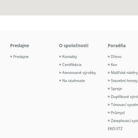
Predajne
O spoločnosti
Poradňa
Predajne
Kontakty
Dřevo
Certifikácia
Kov
Atestované výrobky
Malířské nátěry
Na stiahnutie
Stavební hmoty
Spreje
Doplňkové výro
Tónovací systé
Průmysl
Zateplovací sy
EKO-STZ