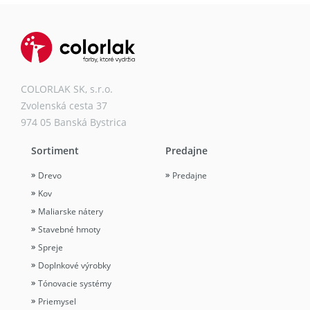
COLORLAK SK, s.r.o.
Zvolenská cesta 37
974 05 Banská Bystrica
Sortiment
Predajne
Drevo
Predajne
Kov
Maliarske nátery
Stavebné hmoty
Spreje
Doplnkové výrobky
Tónovacie systémy
Priemysel