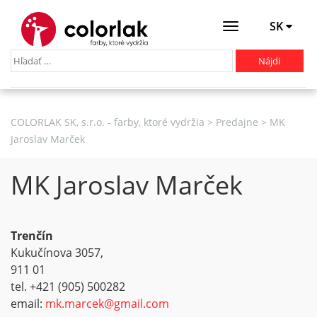
SK
Otevřít
menu
COLORLAK SK, s.r.o. - farby, ktoré vydržia
>
Predajne
>
MK
Jaroslav Marček
MK Jaroslav Marček
Trenčín
Kukučínova 3057,
911 01
tel. +421 (905) 500282
email:
mk.marcek@gmail.com